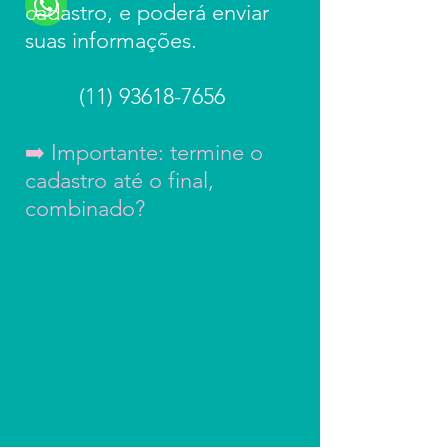
cadastro, e poderá enviar
suas informações.
(11) 93618-7656
➡️ Importante: termine o
cadastro até o final,
combinado?