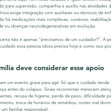
do para supervisão, companhia e auxílio nas atividades d
línica exige integração com auxiliares ou técnicos de e
 há medicações mais complexas, curativos, reabilitação
de ou doenças neurodegenerativas em evolução.
a certa não é apenas "precisamos de um cuidador?". A p
de cuidado essa pessoa idosa precisa hoje e como isso p
ília deve considerar esse apoio
ram um evento grave para agir. Só que o cuidado tende 
a antes do colapso. Sinais recorrentes merecem atenç
ntes, recusa de higiene, perda de peso, dificuldade pa
amento, troca de horários de remédios, noites mal dorm
 um familiar responsável.