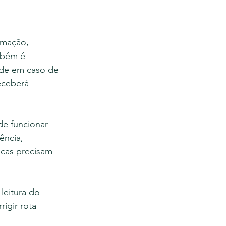
rmação, 
mbém é 
de em caso de 
eceberá 
de funcionar 
ncia, 
icas precisam 
leitura do 
igir rota 