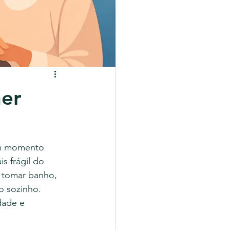
her
um momento 
s frágil do 
 tomar banho, 
o sozinho. 
dade e 