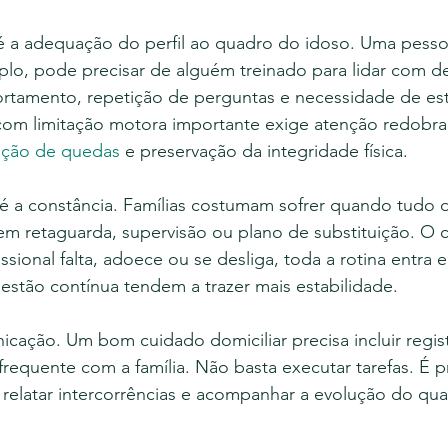
é a adequação do perfil ao quadro do idoso. Uma pess
lo, pode precisar de alguém treinado para lidar com de
rtamento, repetição de perguntas e necessidade de est
 com limitação motora importante exige atenção redobr
nção de quedas
 e preservação da integridade física.
 a constância. Famílias costumam sofrer quando tudo
m retaguarda, supervisão ou plano de substituição. O c
issional falta, adoece ou se desliga, toda a rotina entra e
stão contínua tendem a trazer mais estabilidade.
icação. Um bom cuidado domiciliar precisa incluir regist
frequente com a família. Não basta executar tarefas. É p
relatar intercorrências e acompanhar a evolução do qu