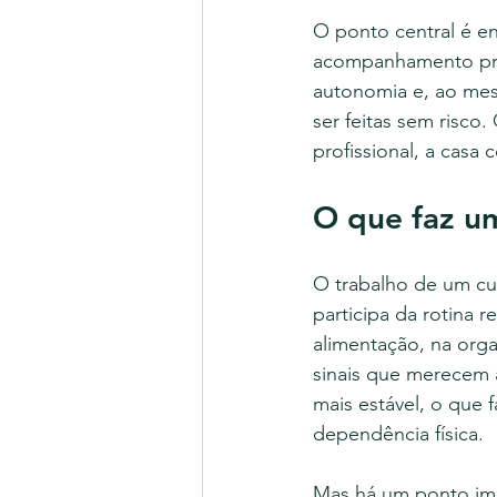
O ponto central é e
acompanhamento preci
autonomia e, ao mes
ser feitas sem risc
profissional, a casa
O que faz um
O trabalho de um cu
participa da rotina r
alimentação, na org
sinais que merecem 
mais estável, o que 
dependência física.
Mas há um ponto imp