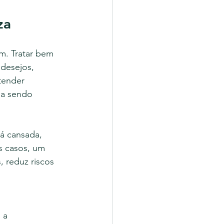
za
m. Tratar bem 
 desejos, 
tender 
ua sendo 
á cansada, 
 casos, um 
 reduz riscos 
 a 