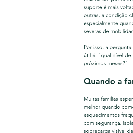
suporte é mais volta
outras, a condição c
especialmente quando
severas de mobilida
Por isso, a pergunt
útil é: "qual nível 
próximos meses?"
Quando a fam
Muitas famílias espe
melhor quando começ
esquecimentos freque
com segurança, isol
sobrecarga visível de