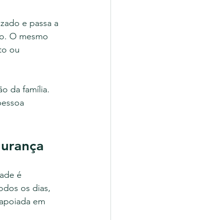
zado e passa a 
oso. O mesmo 
to ou 
o da família. 
pessoa 
gurança
dade é 
odos os dias, 
r apoiada em 