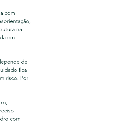
oa com 
sorientação, 
rutura na 
ada em 
 depende de 
uidado fica 
m risco. Por 
ro, 
reciso 
adro com 