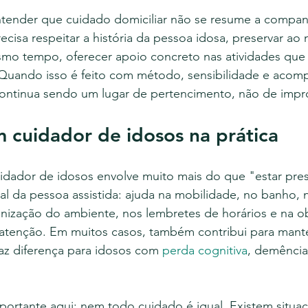
ntender que cuidado domiciliar não se resume a compa
sa respeitar a história da pessoa idosa, preservar ao
mo tempo, oferecer apoio concreto nas atividades que
o. Quando isso é feito com método, sensibilidade e aco
 continua sendo um lugar de pertencimento, não de impr
 cuidador de idosos na prática
idador de idosos envolve muito mais do que "estar pres
eal da pessoa assistida: ajuda na mobilidade, no banho, n
anização do ambiente, nos lembretes de horários e na o
atenção. Em muitos casos, também contribui para mante
faz diferença para idosos com 
perda cognitiva
, demência
ortante aqui: nem todo cuidado é igual. Existem situa