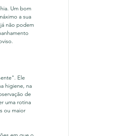
nhia. Um bom 
 máximo a sua 
 já não podem 
mpanhamento 
oviso.
ente". Ele 
a higiene, na 
bservação de 
r uma rotina 
s ou maior 
ções em que o 