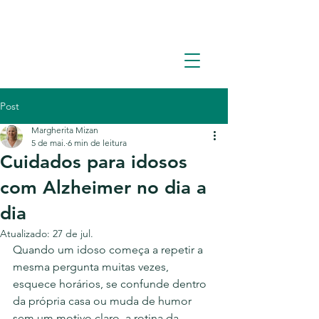
Solicite um orçamento: (11) 93362-1960
Post
Margherita Mizan
5 de mai.
6 min de leitura
Cuidados para idosos
com Alzheimer no dia a
dia
Atualizado:
27 de jul.
Quando um idoso começa a repetir a 
mesma pergunta muitas vezes, 
esquece horários, se confunde dentro 
da própria casa ou muda de humor 
sem um motivo claro, a rotina da 