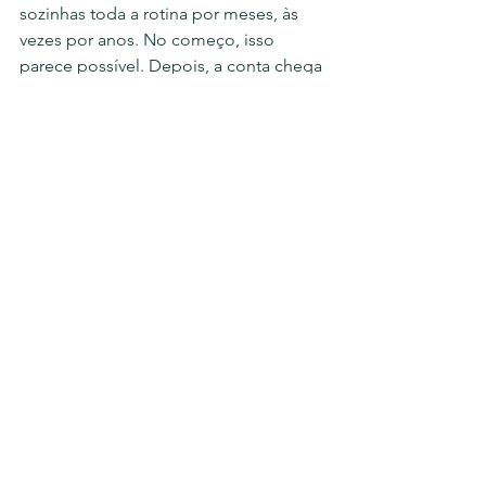
sozinhas toda a rotina por meses, às 
vezes por anos. No começo, isso 
parece possível. Depois, a conta chega 
em forma de exaustão, culpa, conflitos 
entre irmãos, falhas na medicação e 
desgaste emocional constante. Pedir 
ajuda não é abrir mão do cuidado. É 
proteger o idoso e proteger a própria 
família.
O apoio profissional se torna 
especialmente importante quando há 
necessidade de supervisão contínua, 
dificuldade para banho e mobilidade, 
episódios de agitação, risco de 
quedas, alimentação mais complexa 
ou uso de múltiplos medicamentos. 
Nesses casos, contar com 
cuidadores 
preparados
 e, quando necessário, 
suporte técnico de enfermagem traz 