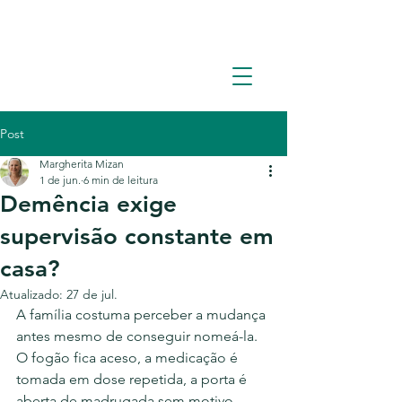
Solicite um orçamento: (11) 93362-1960
Post
Margherita Mizan
1 de jun.
6 min de leitura
Demência exige
supervisão constante em
casa?
Atualizado:
27 de jul.
A família costuma perceber a mudança 
antes mesmo de conseguir nomeá-la. 
O fogão fica aceso, a medicação é 
tomada em dose repetida, a porta é 
aberta de madrugada sem motivo 