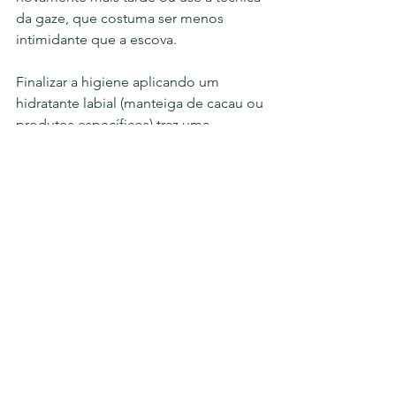
da gaze, que costuma ser menos 
intimidante que a escova. 
Finalizar a higiene aplicando um 
hidratante labial (manteiga de cacau ou 
produtos específicos) traz uma 
sensação de alívio imediato que ajuda 
o idoso a associar o cuidado a algo 
prazeroso.
O apoio que faz a 
diferença na rotina
Manter essa constância de higiene 
bucal, somada a todas as outras 
responsabilidades do cuidado, pode 
ser exaustivo para a família. Porém, ver 