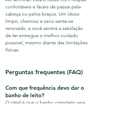
confortáveis e fáceis de passar pela 
cabeça ou pelos braços. Um idoso 
limpo, cheiroso e seco sente-se 
renovado, e você sentirá a satisfação 
de ter entregue o melhor cuidado 
possível, mesmo diante das limitações 
físicas.
Perguntas frequentes (FAQ)
Com que frequência devo dar o 
banho de leito? 
O ideal é que o banho completo seja 
diário, mas em dias muito frios ou se o 
idoso estiver muito cansado, você 
pode fazer a "higiene parcial" (foco 
em rosto, axilas, dobras e áreas 