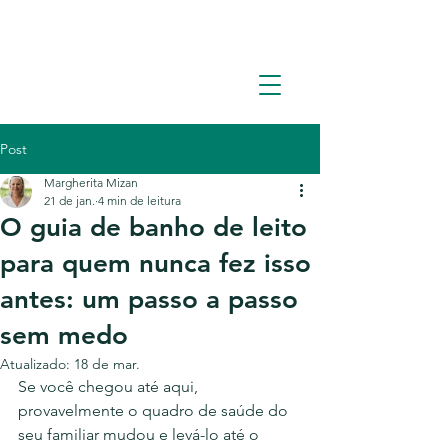
Solicite um orçamento: (11) 93362-1960
Post
Margherita Mizan
21 de jan.
4 min de leitura
O guia de banho de leito
para quem nunca fez isso
antes: um passo a passo
sem medo
Atualizado:
18 de mar.
Se você chegou até aqui, 
provavelmente o quadro de saúde do 
seu familiar mudou e levá-lo até o 