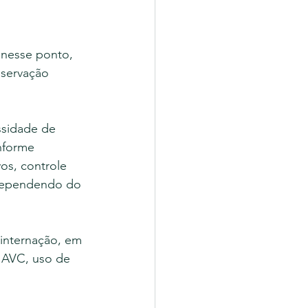
 nesse ponto, 
servação 
ssidade de 
nforme 
os, controle 
 Dependendo do 
internação, em 
 AVC, uso de 