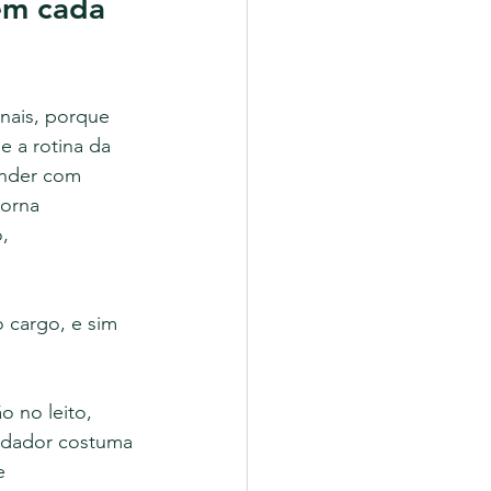
em cada 
nais, porque 
 a rotina da 
ender com 
orna 
, 
 cargo, e sim 
 no leito, 
uidador costuma 
e 