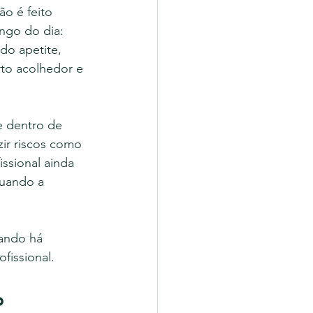
o é feito 
ngo do dia: 
do apetite, 
to acolhedor e 
e dentro de 
ir riscos como 
issional ainda 
quando a 
ando há 
fissional.
o 