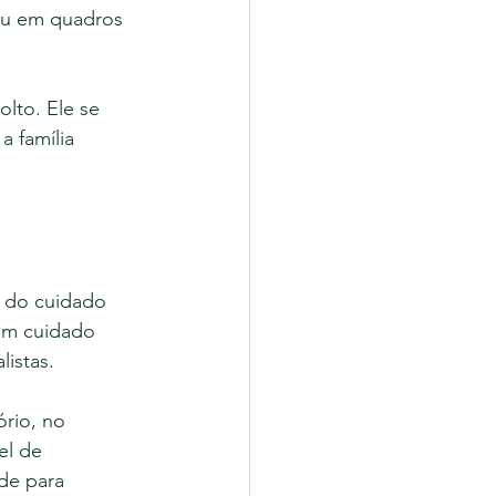
 ou em quadros 
lto. Ele se 
 família 
 do cuidado 
 um cuidado 
istas.
rio, no 
el de 
de para 