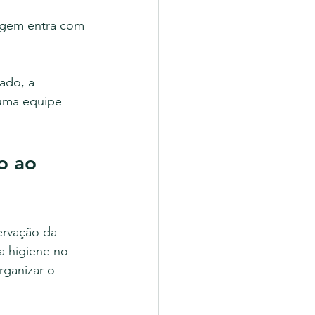
agem entra com 
ado, a 
uma equipe 
o ao 
ervação da 
a higiene no 
rganizar o 