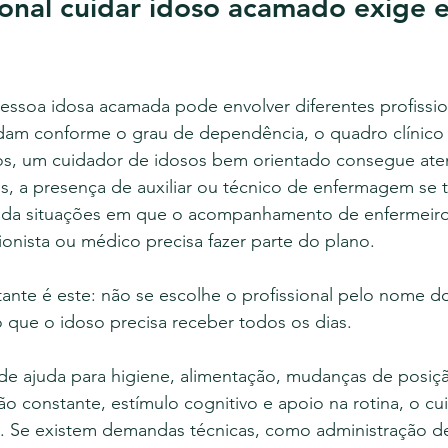
ional cuidar idoso acamado exige 
ssoa idosa acamada pode envolver diferentes profissio
am conforme o grau de dependência, o quadro clínico e
os, um cuidador de idosos bem orientado consegue at
, a presença de auxiliar ou técnico de enfermagem se t
inda situações em que o acompanhamento de enfermeiro
cionista ou médico precisa fazer parte do plano.
nte é este: não se escolhe o profissional pelo nome do
 que o idoso precisa receber todos os dias.
de ajuda para higiene, alimentação, mudanças de posição
o constante, estímulo cognitivo e apoio na rotina, o c
l. Se existem demandas técnicas, como administração d