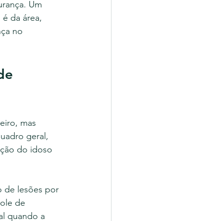
urança. Um 
é da área, 
nça no 
de 
eiro, mas 
uadro geral, 
ução do idoso 
o de lesões por 
role de 
al quando a 