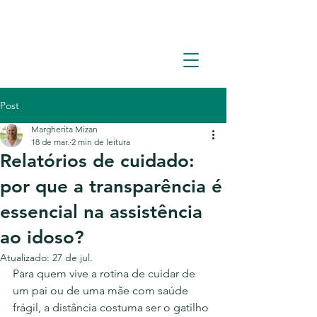
Solicite um orçamento: (11) 93362-1960
Post
Margherita Mizan
18 de mar.
2 min de leitura
Relatórios de cuidado:
por que a transparência é
essencial na assistência
ao idoso?
Atualizado:
27 de jul.
Para quem vive a rotina de cuidar de 
um pai ou de uma mãe com saúde 
frágil, a distância costuma ser o gatilho 