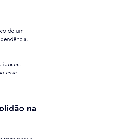
iço de um 
ependência, 
a idosos. 
mo esse 
olidão na 
 risco para a 