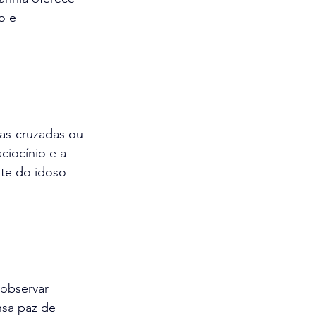
o e 
ras-cruzadas ou 
iocínio e a 
nte do idoso 
observar 
sa paz de 