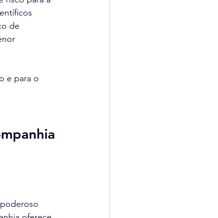
ntíficos 
co de 
enor 
o e para o 
companhia
m poderoso 
nhia oferece 