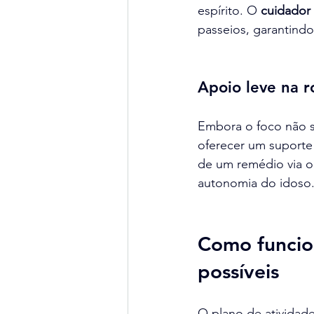
espírito. O 
cuidador
passeios, garantind
Apoio leve na ro
Embora o foco não s
oferecer um suporte 
de um remédio via or
autonomia do idoso
Como funcion
possíveis
O plano de atividade