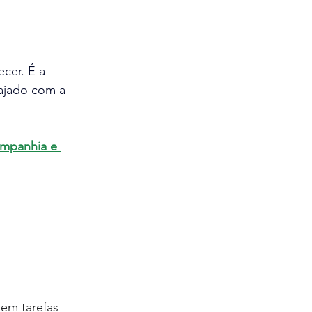
cer. É a 
ajado com a 
ompanhia e 
em tarefas 