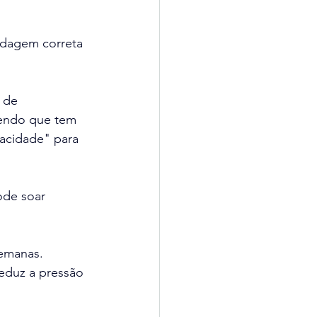
rdagem correta 
 de 
bendo que tem 
acidade" para 
ode soar 
emanas. 
eduz a pressão 