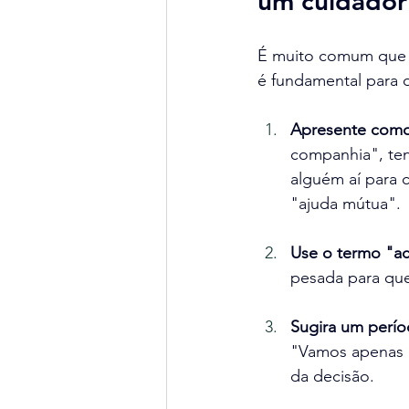
um cuidador
É muito comum que i
é fundamental para 
Apresente como
companhia", ten
alguém aí para 
"ajuda mútua".
Use o termo "a
pesada para que
Sugira um perío
"Vamos apenas e
da decisão.