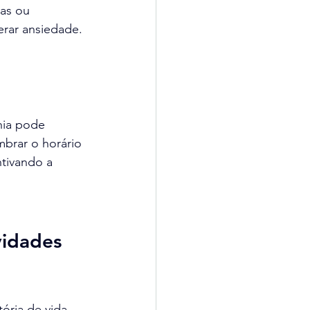
as ou 
erar ansiedade.
ia pode 
mbrar o horário 
ntivando a 
vidades 
ória de vida 