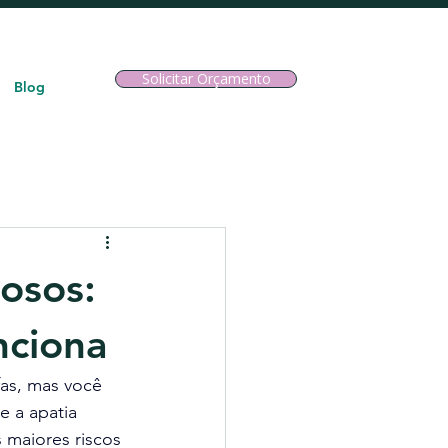
Solicitar Orçamento
Blog
dosos:
nciona
fas, mas você 
e a apatia 
 maiores riscos 