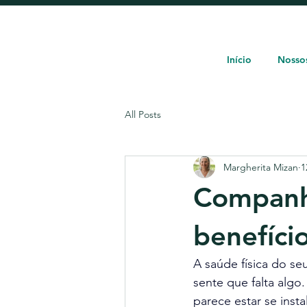
Início
Nossos
All Posts
Margherita Mizan
1
Companhi
benefíci
A saúde física do seu
sente que falta algo.
parece estar se inst