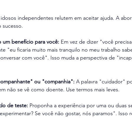
dosos independentes relutem em aceitar ajuda. A abo
o sucesso.
 um benefício para você:
 Em vez de dizer "você precisa
te "eu ficaria muito mais tranquilo no meu trabalho sa
conversar com você". Isso muda a perspectiva de "incap
companhante" ou "companhia":
 A palavra "cuidador" p
m não se vê como doente. Use termos mais leves.
do de teste:
 Proponha a experiência por uma ou duas s
xperimentar? Se você não gostar, nós paramos". Isso r