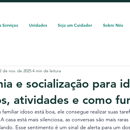
Solicite um orçamento: (11) 93362-1960
 Serviços
Unidades
Seja um Cuidador
Sobre Nós
2 de nov. de 2025
4 min de leitura
a e socialização para i
os, atividades e como fu
 familiar idoso está boa, ele consegue realizar suas tare
 A casa está mais silenciosa, as conversas são mais raras 
alando. Esse sentimento é um sinal de alerta para um dos