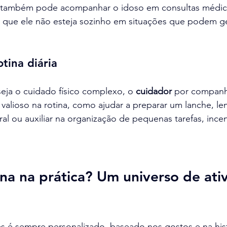
 também pode acompanhar o idoso em consultas médic
o que ele não esteja sozinho em situações que podem g
tina diária
eja o cuidado físico complexo, o 
cuidador
 por companh
valioso na rotina, como ajudar a preparar um lanche, le
al ou auxiliar na organização de pequenas tarefas, ince
.
a na prática? Um universo de ati
s é sempre personalizado, baseado nos gostos e na hist