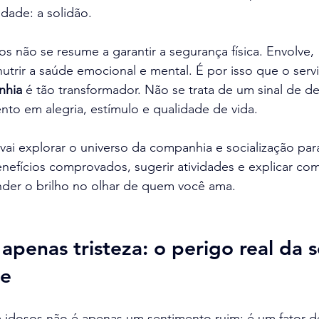
 idade: a solidão.
 não se resume a garantir a segurança física. Envolve, 
trir a saúde emocional e mental. É por isso que o serv
nhia
 é tão transformador. Não se trata de um sinal de d
to em alegria, estímulo e qualidade de vida.
 vai explorar o universo da companhia e socialização par
nefícios comprovados, sugerir atividades e explicar co
der o brilho no olhar de quem você ama.
apenas tristeza: o perigo real da s
de
 idosos não é apenas um sentimento ruim; é um fator de