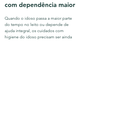
com dependência maior
Quando o idoso passa a maior parte 
do tempo no leito ou depende de 
ajuda integral, os cuidados com 
higiene do idoso precisam ser ainda 
mais meticulosos. O risco de lesão por 
pressão, infecção urinária, dermatites e 
desconforto geral aumenta, e a rotina 
deve ser estruturada com regularidade.
A higiene no leito exige técnica, 
organização e observação clínica. Não 
é apenas limpar o corpo. É perceber 
alteração na cor da pele, edema, áreas 
de dor, secreções, mudança no odor e 
sinais precoces de complicações. Esse 
acompanhamento faz diferença 