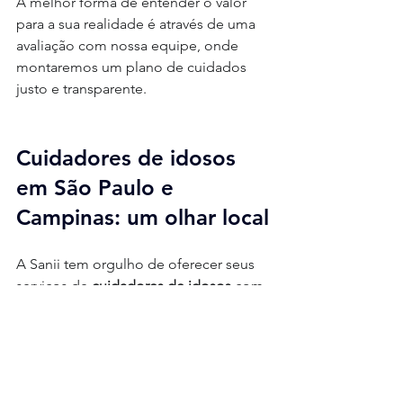
A melhor forma de entender o valor 
para a sua realidade é através de uma 
avaliação com nossa equipe, onde 
montaremos um plano de cuidados 
justo e transparente.
Cuidadores de idosos 
em São Paulo e 
Campinas: um olhar local
A Sanii tem orgulho de oferecer seus 
serviços de 
cuidadores de idosos
 com 
foco nas cidades de 
São Paulo e 
Campinas
. Entendemos a dinâmica 
dessas metrópoles, a rotina agitada 
das famílias e a importância de ter um 
suporte de confiança perto de você. 