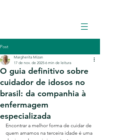
Solicite um orçamento: (11) 93362-1960
Post
Margherita Mizan
17 de nov. de 2025
6 min de leitura
O guia definitivo sobre
cuidador de idosos no
brasil: da companhia à
enfermagem
especializada
Encontrar a melhor forma de cuidar de 
quem amamos na terceira idade é uma 